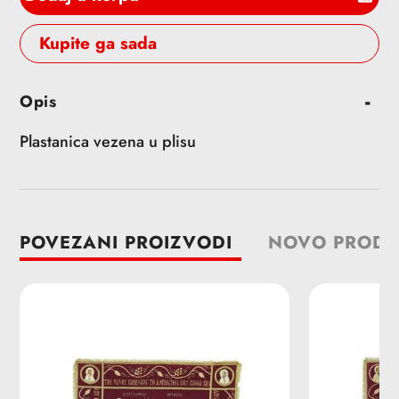
Buy it now
Dodavanje
Opis
proizvoda
u
Plastanica vezena u plisu
korpu
POVEZANI PROIZVODI
NOVO PRODA