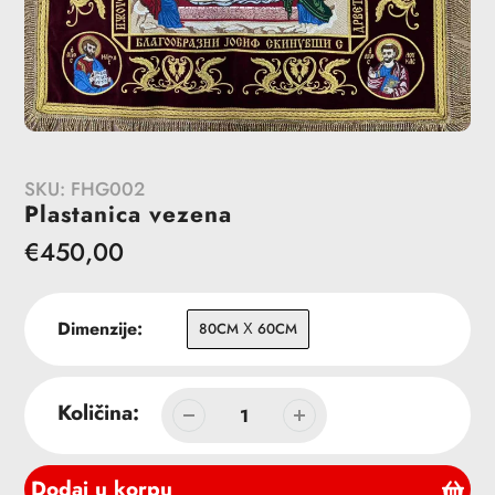
SKU:
FHG002
Plastanica vezena
Redovna
€450,00
cena
Dimenzije:
80CM Χ 60CM
Količina:
Dodaj u korpu