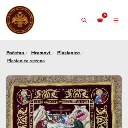
Skip
to
0
content
Pretraži
Početna
Hramovi
Plastanice
Plastanica vezena