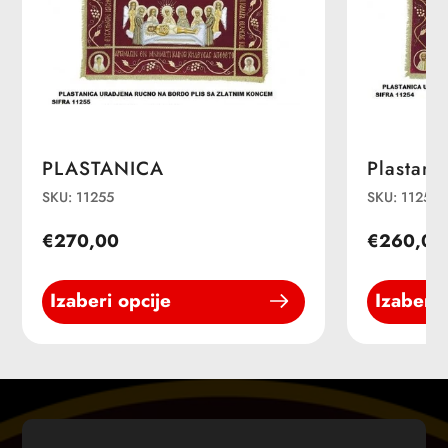
PLASTANICA
Plastani
SKU: 11255
SKU: 11254-
€270,00
€260,00
Izaberi opcije
Izaberi 