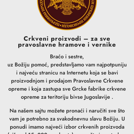
Crkveni proizvodi – za sve
pravoslavne hramove i vernike
Braćo i sestre,
uz Božiju pomoć, predstavljamo vam najpotpuniju
i najveću stranicu na Internetu koja se bavi
proizvodnjom i prodajom Pravoslavne Crkvene
opreme i koja zastupa sve Grcke fabrike crkvene
opreme za teritoriju bivse Jugoslavije .
Na našem sajtu možete pronaći i naručiti sve što
vam je potrebno za svakodnevnu slavu Božiju. U
ponudi imamo najveći izbor crkvenih proizvoda