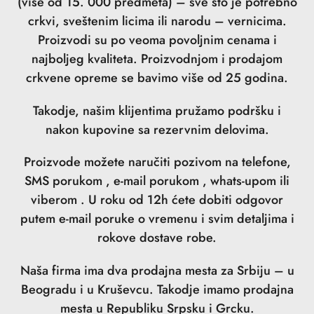
(više od 15. 000 predmeta) – sve što je potrebno
crkvi, sveštenim licima ili narodu – vernicima.
Proizvodi su po veoma povoljnim cenama i
najboljeg kvaliteta. Proizvodnjom i prodajom
crkvene opreme se bavimo više od 25 godina.
Takodje, našim klijentima pružamo podršku i
nakon kupovine sa rezervnim delovima.
Proizvode možete naručiti pozivom na telefone,
SMS porukom , e-mail porukom , whats-upom ili
viberom . U roku od 12h ćete dobiti odgovor
putem e-mail poruke o vremenu i svim detaljima i
rokove dostave robe.
Naša firma ima dva prodajna mesta za Srbiju – u
Beogradu i u Kruševcu. Takodje imamo prodajna
mesta u Republiku Srpsku i Grcku.