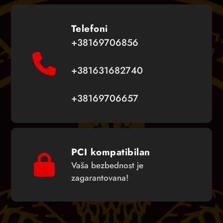
Telefoni
+38169706856
+381631682740
+38169706657
PCI kompatibilan
Vaša bezbednost je
zagarantovana!