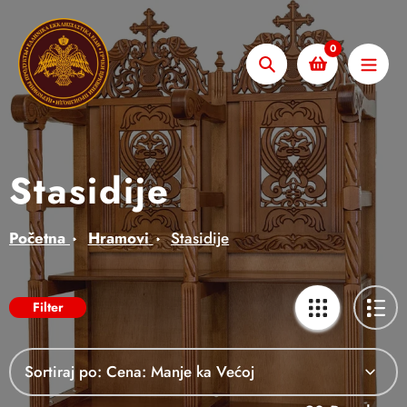
Skip
to
0
content
Pretraži
Stasidije
Početna
Hramovi
Stasidije
Filter
Sortiraj po: