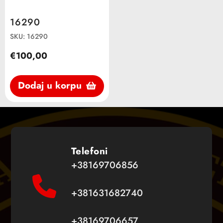
16290
SKU: 16290
€100,00
Dodaj u korpu
Telefoni
+38169706856
+381631682740
+38169706657