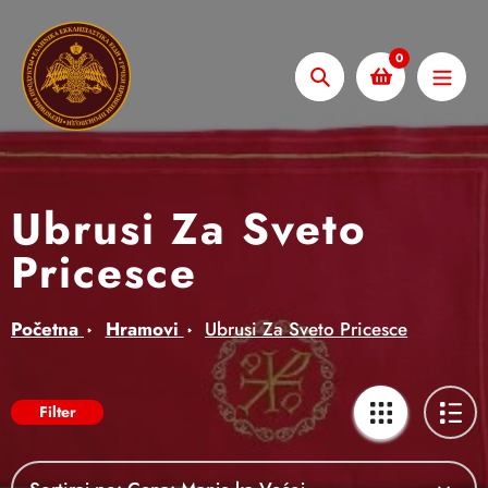
Skip
to
0
content
Pretraži
Ubrusi Za Sveto
Pricesce
Početna
Hramovi
Ubrusi Za Sveto Pricesce
Filter