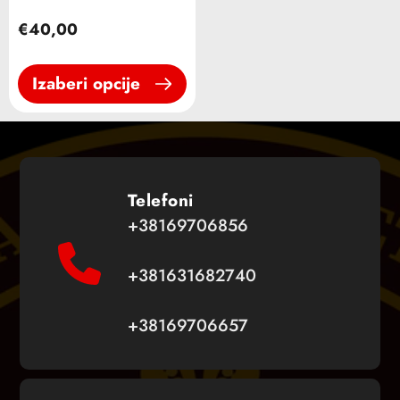
€40,00
Izaberi opcije
Telefoni
+38169706856
+381631682740
+38169706657