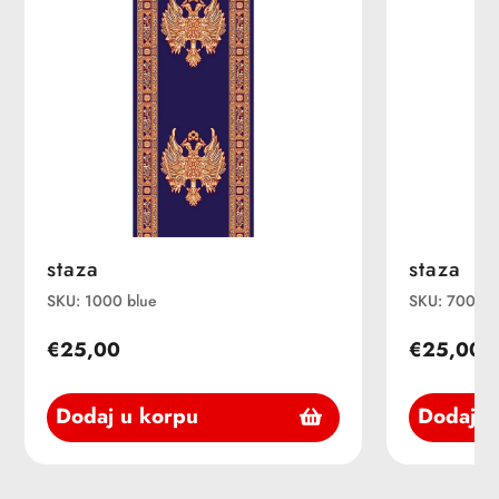
staza
staza
SKU: 1000 blue
SKU: 7000st
€25,00
€25,00
Dodaj u korpu
Dodaj u