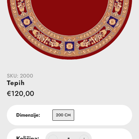
SKU:
2000
Tepih
Redovna
€120,00
cena
Dimenzije:
200 CM
Količina: