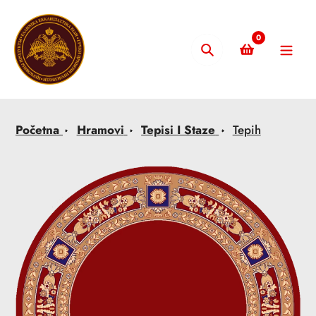
Skip
to
0
content
Pretraži
Početna
Hramovi
Tepisi I Staze
Tepih