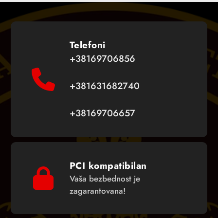
Telefoni
+38169706856
+381631682740
+38169706657
PCI kompatibilan
Vaša bezbednost je
zagarantovana!