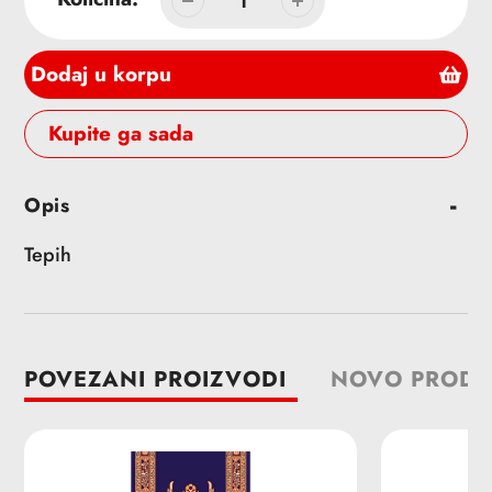
Dodaj u korpu
Buy it now
Dodavanje
Opis
proizvoda
u
Tepih
korpu
POVEZANI PROIZVODI
NOVO PRODA