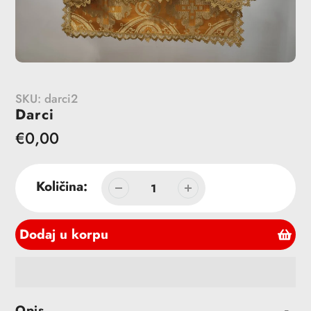
SKU:
darci2
Darci
Redovna
€0,00
cena
Količina:
Dodaj u korpu
Dodavanje
Opis