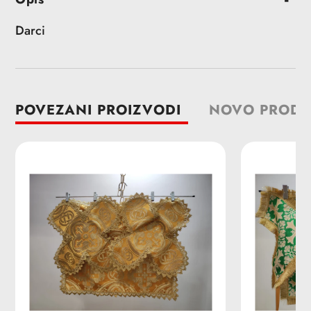
proizvoda
u
Darci
korpu
POVEZANI PROIZVODI
NOVO PRODA