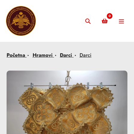
Skip
to
0
content
Pretraži
Početna
Hramovi
Darci
Darci