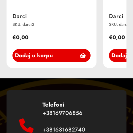
Darci
Darci
SKU: darci2
SKU: darci3
€0,00
€0,00
Dodaj u korpu
Dodaj u
Telefoni
+38169706856
+381631682740