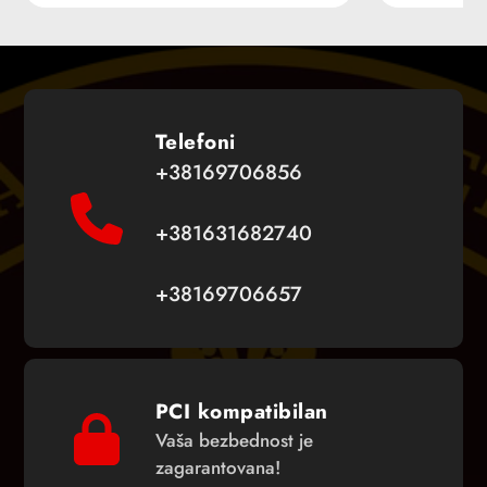
Telefoni
+38169706856
+381631682740
+38169706657
PCI kompatibilan
Vaša bezbednost je
zagarantovana!