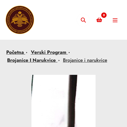
Skip
to
0
content
Pretraži
Početna
Verski Program
Brojanice I Narukvice
Brojanice i narukvice