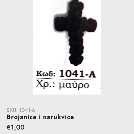
SKU:
1041-A
Brojanice i narukvice
Redovna
€1,00