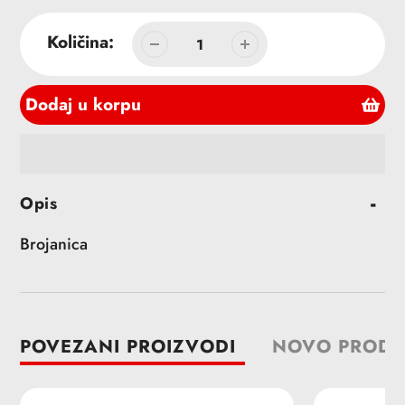
cena
Količina:
Dodaj u korpu
Dodavanje
Opis
proizvoda
u
Brojanica
korpu
POVEZANI PROIZVODI
NOVO PRODA