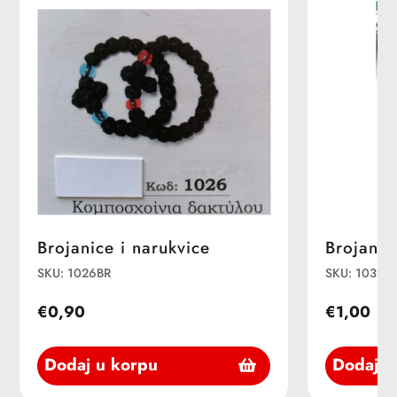
Brojanice i narukvice
Brojanic
SKU: 1026BR
SKU: 1039B
€0,90
€1,00
Dodaj u korpu
Dodaj u