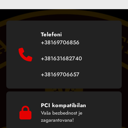
Telefoni
+38169706856
+381631682740
+38169706657
PCI kompatibilan
Vaša bezbednost je
zagarantovana!