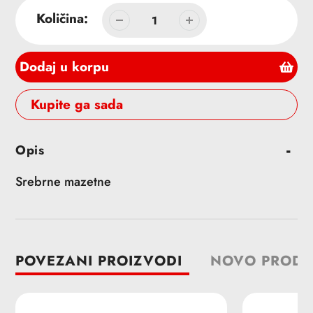
Količina:
Dodaj u korpu
Buy it now
Dodavanje
Opis
proizvoda
u
Srebrne mazetne
korpu
POVEZANI PROIZVODI
NOVO PRODA