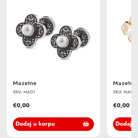
Mazetne
Mazetne
SKU: MA01
SKU: MA02
€0,00
€0,00
Dodaj u korpu
Dodaj u