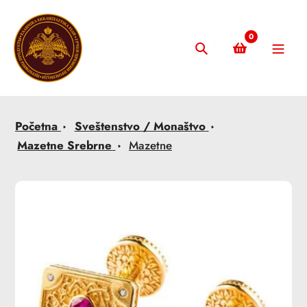
Skip
to
0
content
Pretraži
Početna
Sveštenstvo / Monaštvo
Mazetne Srebrne
Mazetne