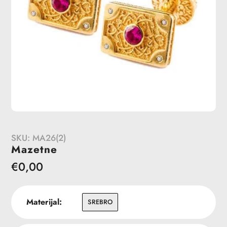
SKU:
MA26(2)
Mazetne
Redovna
€0,00
cena
Materijal:
SREBRO