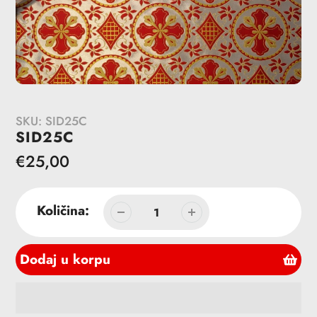
SKU:
SID25C
SID25C
Redovna
€25,00
cena
Količina:
Dodaj u korpu