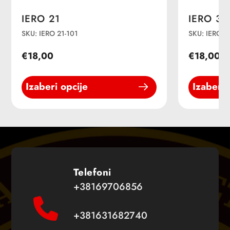
IERO 21
IERO 32
SKU: IERO 21-101
SKU: IERO 3
€18,00
€18,00
Izaberi opcije
Izaberi 
Telefoni
+38169706856
+381631682740