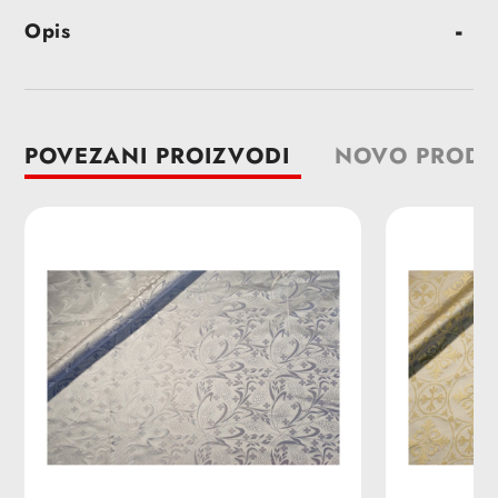
Dodavanje
Opis
proizvoda
u
korpu
POVEZANI PROIZVODI
NOVO PRODA