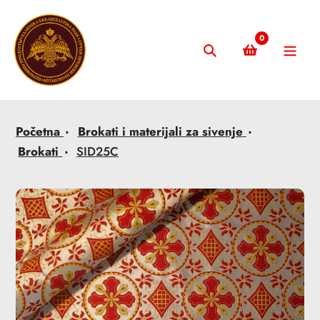
Skip
to
0
content
Pretraži
Početna
Brokati i materijali za sivenje
Brokati
SID25C