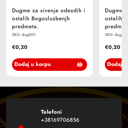
Dugme za sivenje odezdih i
Dugme za
ostalih Bogosluzbenjh
ostalih 
predmeta.
predmet
SKU: dug001
SKU: dug00
€0,20
€0,20
Dodaj u korpu
Dodaj u
Telefoni
+38169706856