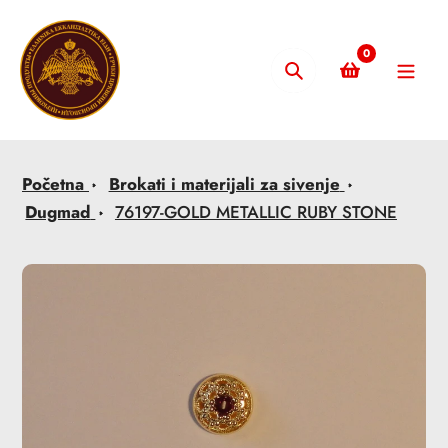
Skip
to
0
content
Pretraži
Početna
Brokati i materijali za sivenje
Dugmad
76197-GOLD METALLIC RUBY STONE