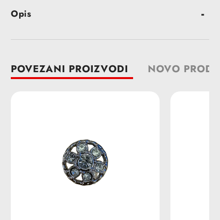
Dodavanje
Opis
proizvoda
u
korpu
POVEZANI PROIZVODI
NOVO PRODA