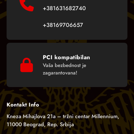
+381631682740
+38169706657
PCI kompatibilan
Vaša bezbednost je
zagarantovana!
Kontakt Info
Kneza Mihajlova 21a – tržni centar Millennium,
11000 Beograd, Rep. Srbija