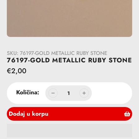
SKU:
76197-GOLD METALLIC RUBY STONE
76197-GOLD METALLIC RUBY STONE
Redovna
€2,00
cena
Količina:
Dodaj u korpu