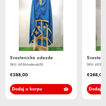
Svestenicke odezde
Svesteni
SKU: 60366odezda20
SKU: 60366
€288,00
€288,00
Dodaj u korpu
Dodaj u