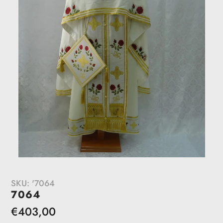
SKU:
'7064
7064
Redovna
€403,00