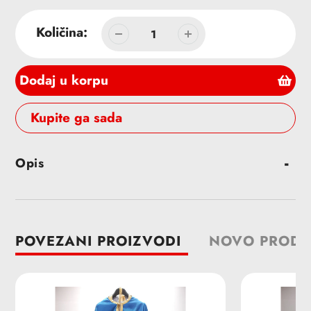
cena
Količina:
Dodaj u korpu
Buy it now
Dodavanje
Opis
proizvoda
u
korpu
POVEZANI PROIZVODI
NOVO PRODA