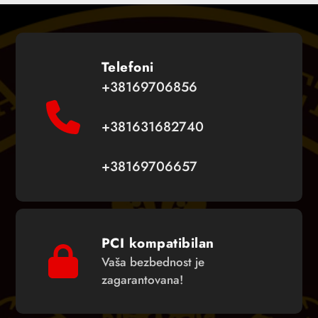
Telefoni
+38169706856
+381631682740
+38169706657
PCI kompatibilan
Vaša bezbednost je
zagarantovana!