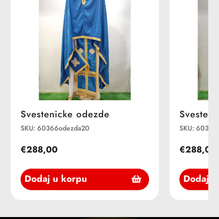
Svestenicke odezde
Svesteni
SKU: 60366odezda20
SKU: 60366
€288,00
€288,00
Dodaj u korpu
Dodaj u