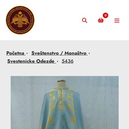
Skip
to
0
content
Pretraži
Početna
Sveštenstvo / Monaštvo
Svestenicke Odezde
5436