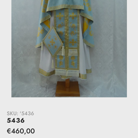
SKU:
'5436
5436
Redovna
€460,00