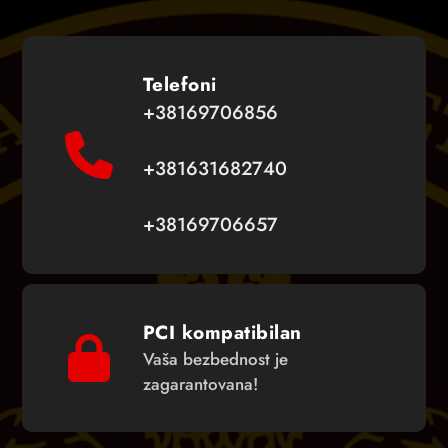
Telefoni
+38169706856
+381631682740
+38169706657
PCI kompatibilan
Vaša bezbednost je
zagarantovana!