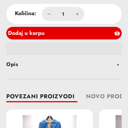
cena
Količina:
Dodaj u korpu
Dodavanje
Opis
proizvoda
u
korpu
POVEZANI PROIZVODI
NOVO PRODA