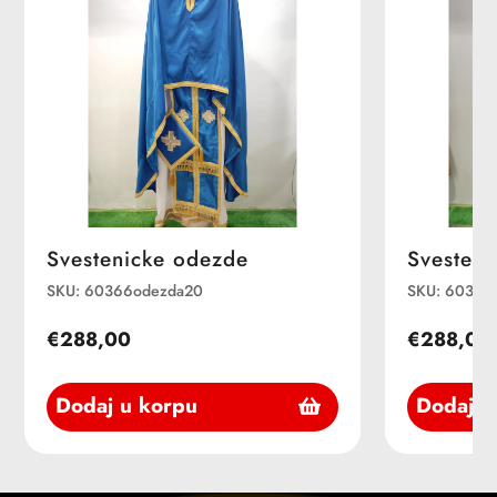
Svestenicke odezde
Svesteni
SKU: 60366odezda20
SKU: 60366
€288,00
€288,00
Dodaj u korpu
Dodaj u