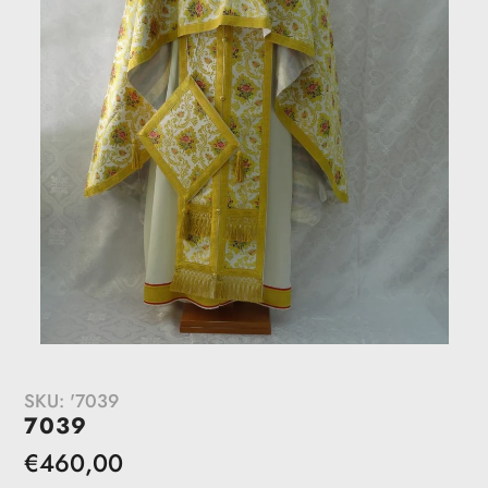
SKU:
'7039
7039
Redovna
€460,00