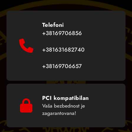
Telefoni
+38169706856
+381631682740
+38169706657
PCI kompatibilan
Vaša bezbednost je
zagarantovana!