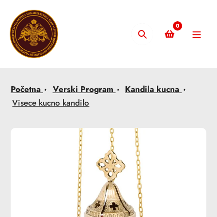
Skip
to
0
content
Pretraži
Početna
Verski Program
Kandila kucna
Visece kucno kandilo