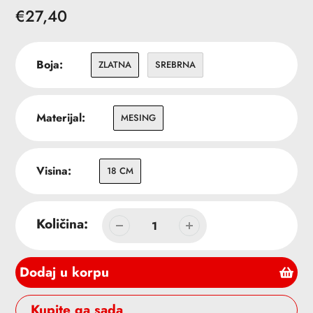
Redovna
€27,40
cena
Boja:
ZLATNA
SREBRNA
Materijal:
MESING
Visina:
18 CM
Količina:
Dodaj u korpu
Buy it now