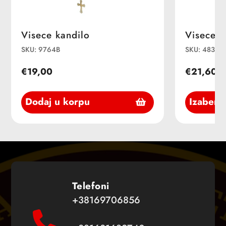
Visece kandilo
Visece k
SKU: 9764B
SKU: 483N
€19,00
€21,60
Dodaj u korpu
Izaberi 
Telefoni
+38169706856