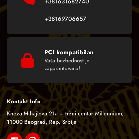
+381631682740
+38169706657
PCI kompatibilan
Vaša bezbednost je
zagarantovana!
Kontakt Info
Kneza Mihajlova 21a – tržni centar Millennium,
11000 Beograd, Rep. Srbija