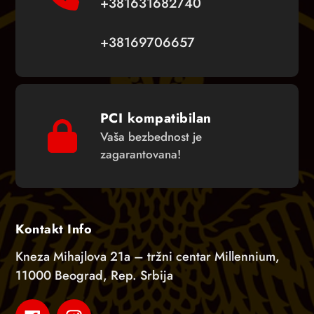
+381631682740
+38169706657
PCI kompatibilan
Vaša bezbednost je
zagarantovana!
Kontakt Info
Kneza Mihajlova 21a – tržni centar Millennium,
11000 Beograd, Rep. Srbija