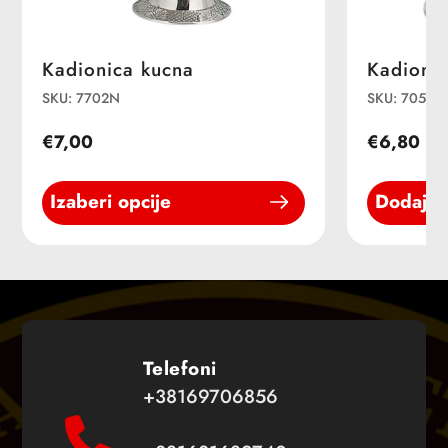
Kadionica kucna
Kadioni
SKU: 7702N
SKU: 705N
€7,00
€6,80
Izaberi opcije
Dodaj u
Telefoni
+38169706856