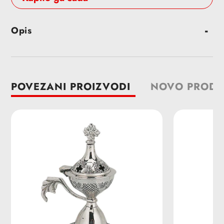
Dodavanje
Opis
proizvoda
u
korpu
POVEZANI PROIZVODI
NOVO PRODA