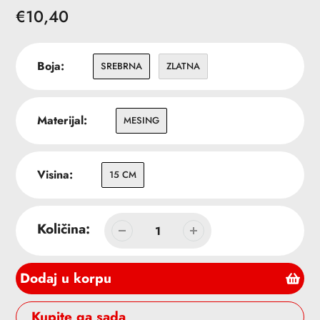
Redovna
€10,40
cena
Boja:
SREBRNA
ZLATNA
Materijal:
MESING
Visina:
15 CM
Količina:
Dodaj u korpu
Buy it now