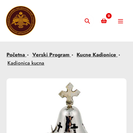
Skip
to
0
content
Pretraži
Početna
Verski Program
Kucne Kadionice
Kadionica kucna