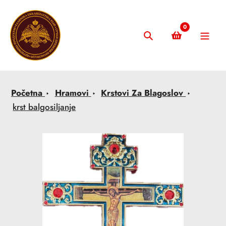
Skip
to
0
content
Pretraži
Početna
Hramovi
Krstovi Za Blagoslov
krst balgosiljanje