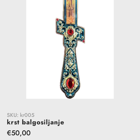
SKU:
kr005
krst balgosiljanje
Redovna
€50,00