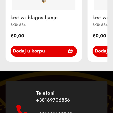
krst za blagosiljanje
krst za b
SKU: 684
SKU: 684
€0,00
€0,00
Dodaj u korpu
Dodaj u
Telefoni
+38169706856