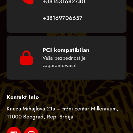
+381631682740
+38169706657
PCI kompatibilan
Vaša bezbednost je
zagarantovana!
Kontakt Info
Kneza Mihajlova 21a – tržni centar Millennium,
11000 Beograd, Rep. Srbija