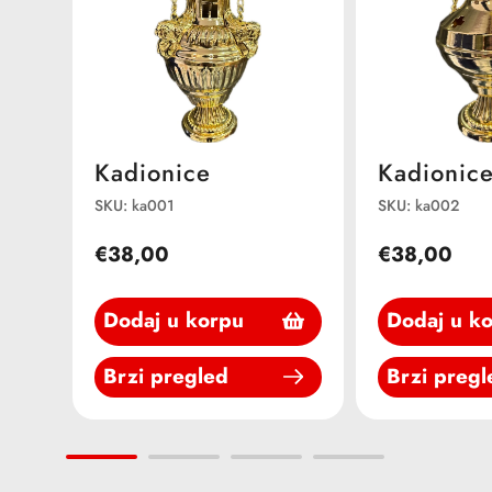
Kadionice
Kadionic
SKU: ka001
SKU: ka002
€38,00
€38,00
Dodaj u korpu
Dodaj u k
Brzi pregled
Brzi pregl