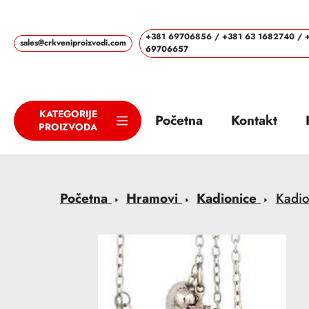
Skip
to
+381 69706856 / +381 63 1682740 / 
sales@crkveniproizvodi.com
content
69706657
KATEGORIJE
Početna
Kontakt
PROIZVODA
Početna
Hramovi
Kadionice
Kadio