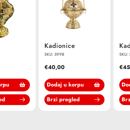
e
Kadionice
Kad
SKU: 599B
SKU:
€40,00
€45
orpu
Dodaj u korpu
Do
ed
Brzi pregled
Brz