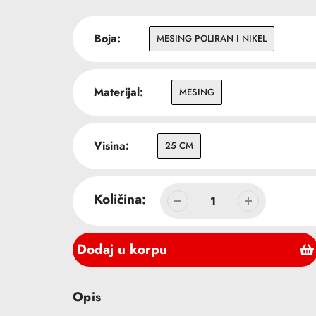
cena
Boja:
MESING POLIRAN I NIKEL
Materijal:
MESING
Visina:
25 CM
Količina:
Dodaj u korpu
Dodavanje
Opis
proizvoda