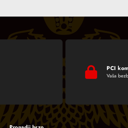
PCI kom
Vaša bezb
Pronadji brzo