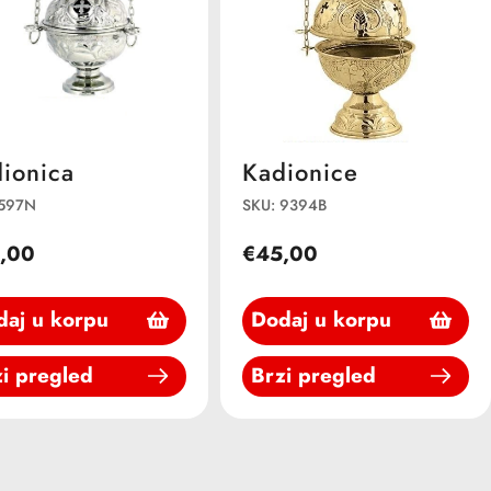
ionica
Kadionice
 597N
SKU: 9394B
,00
€45,00
daj u korpu
Dodaj u korpu
i pregled
Brzi pregled