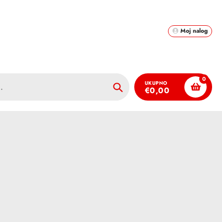
Moj nalog
0
UKUPNO
€0,00
Pretraži