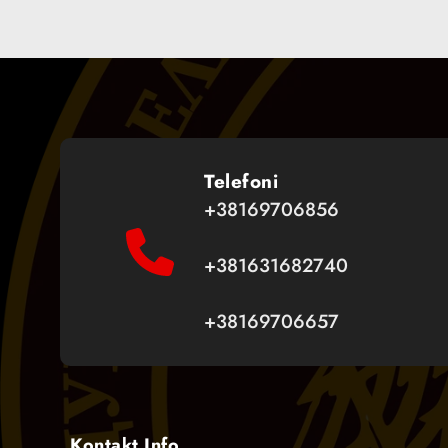
Telefoni
+38169706856
+381631682740
+38169706657
Kontakt Info