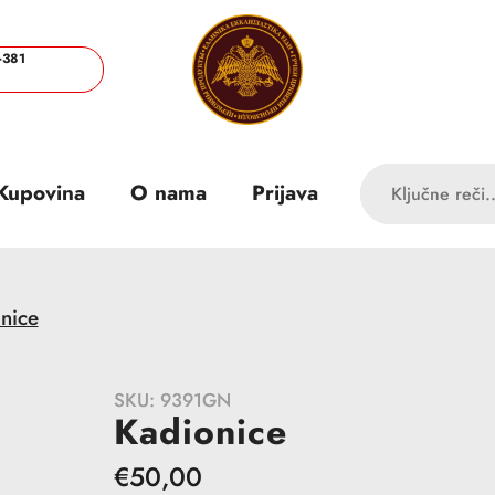
+381
Kupovina
O nama
Prijava
nice
SKU:
9391GN
Kadionice
Redovna
€50,00