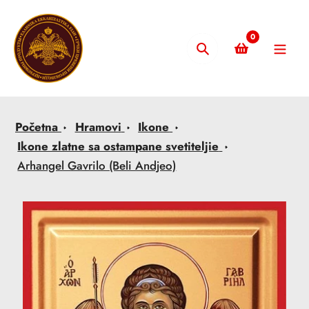
Skip
to
0
content
Pretraži
Početna
Hramovi
Ikone
Ikone zlatne sa ostampane svetiteljie
Arhangel Gavrilo (Beli Andjeo)