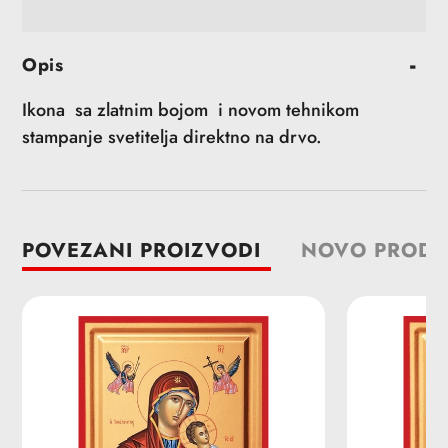
Dodavanje
Opis
proizvoda
u
Ikona sa zlatnim bojom i novom tehnikom
korpu
stampanje svetitelja direktno na drvo.
POVEZANI PROIZVODI
NOVO PRODA