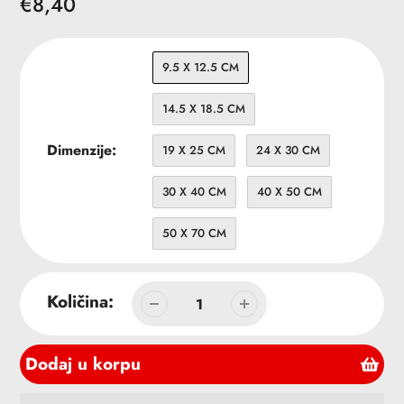
Redovna
€8,40
cena
9.5 X 12.5 CM
14.5 X 18.5 CM
Dimenzije:
19 X 25 CM
24 X 30 CM
30 X 40 CM
40 X 50 CM
50 X 70 CM
Količina:
Dodaj u korpu