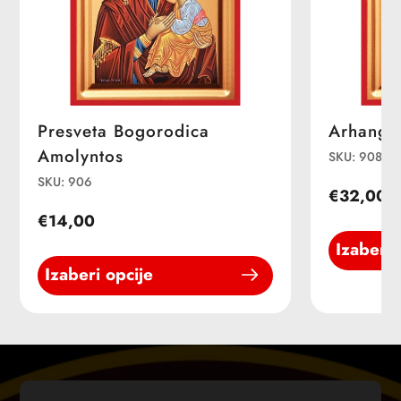
Presveta Bogorodica
Arhangel
Amolyntos
SKU: 908
SKU: 906
€32,00
€14,00
Izaberi 
Izaberi opcije